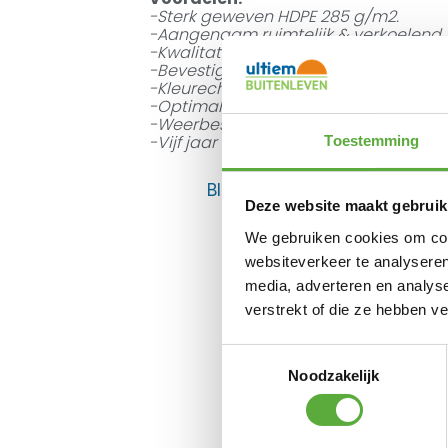
-Sterk geweven HDPE 285 g/m2.
-Aangenaam ruimtelijk & verkoelend.
-Kwalitatieve afwerking met brede ra
-Bevestigingsringen van hoogste kwalit
-Kleurecht.
-Optimale bescherming tegen schadeli
-Weerbestendig en onderhoudsarm.
-Vijf jaar garantie op de stof.
Toestemming
BIJPASSENDE ACCESSOIRES E
Deze website maakt gebruik
We gebruiken cookies om cont
websiteverkeer te analyseren
media, adverteren en analys
verstrekt of die ze hebben v
Toestemmingsselectie
Noodzakelijk
Pl