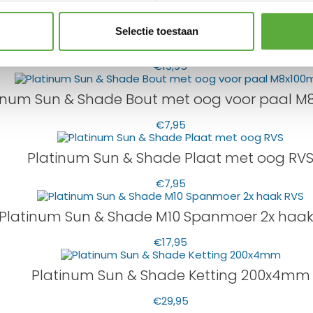
€
7,95
Selectie toestaan
Platinum Sun & Shade M8 Spanmoer 2x haak
€
13,95
inum Sun & Shade Bout met oog voor paal 
€
7,95
Platinum Sun & Shade Plaat met oog RV
€
7,95
Platinum Sun & Shade M10 Spanmoer 2x haak
€
17,95
Platinum Sun & Shade Ketting 200x4mm
€
29,95