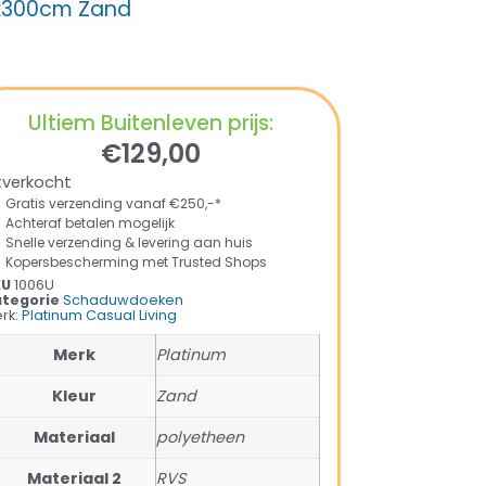
0x300cm Zand
Ultiem Buitenleven prijs:
€
129,00
tverkocht
Gratis verzending vanaf €250,-*
Achteraf betalen mogelijk
Snelle verzending & levering aan huis
Kopersbescherming met Trusted Shops
KU
1006U
tegorie
Schaduwdoeken
rk:
Platinum Casual Living
Merk
Platinum
Kleur
Zand
Materiaal
polyetheen
Materiaal 2
RVS