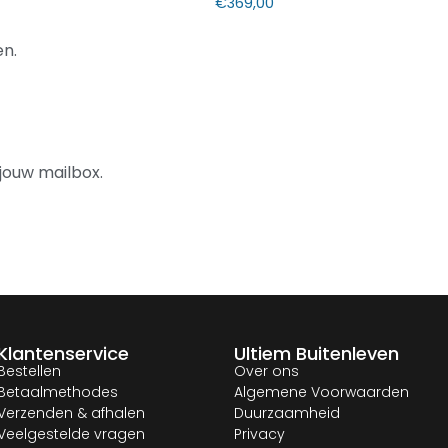
€
369,00
n.
jouw mailbox.
Klantenservice
Ultiem Buitenleven
Bestellen
Over ons
Betaalmethodes
Algemene Voorwaarden
Verzenden & afhalen
Duurzaamheid
Veelgestelde vragen
Privacy