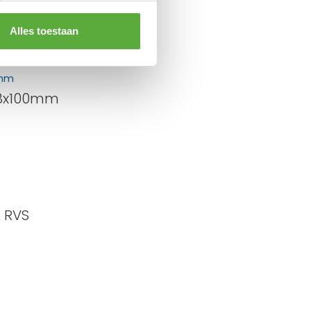
Alles toestaan
 RVS
M8x100mm
S
 RVS