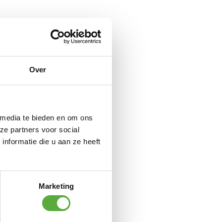
Over
 media te bieden en om ons
ze partners voor social
nformatie die u aan ze heeft
 RVS
Marketing
n beton