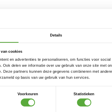
nden.
eit RVS 316 AISI.
jke UV-stralen; tot 95% UV protectie.
Details
N ALTERNATIEVE PRODUCTEN
 van cookies
ent en advertenties te personaliseren, om functies voor social
Platinum Sun & Shade Schroeven 20x RVS
. Ook delen we informatie over uw gebruik van onze site met on
e. Deze partners kunnen deze gegevens combineren met andere i
€
4,45
erzameld op basis van uw gebruik van hun services.
Platinum Sun & Shade Karabijnhaak 8x80mm
€
7,50
Voorkeuren
Statistieken
atinum Sun & Shade M8 Keilhuls voor steen e