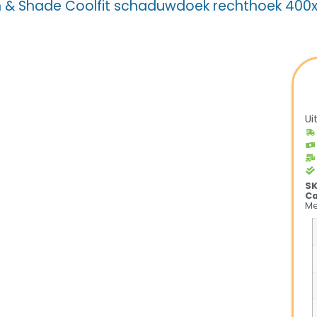
n & Shade Coolfit schaduwdoek rechthoek 40
Ui
S
Ca
Me