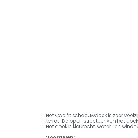
Het Coolfit schaduwdoek is zeer veelzij
terras. De open structuur van het doe
Het doek is kleurecht, water- en windd
Voordelen: