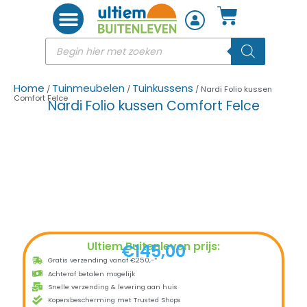
Woon accessoires
Home
Tuinmeubelen
Tuinkussens
/
/
/ Nardi Folio kussen
Comfort Felce
Nardi Folio kussen Comfort Felce
Ultiem Buitenleven prijs:
€
145,00
Gratis verzending vanaf €250,-*
Achteraf betalen mogelijk
Snelle verzending & levering aan huis
Kopersbescherming met Trusted Shops