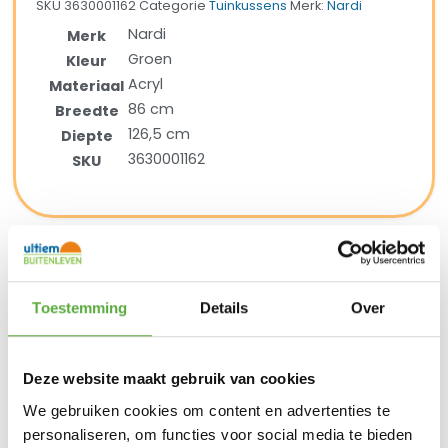
SKU
3630001162
Categorie
Tuinkussens
Merk:
Nardi
Nardi
Merk
Groen
Kleur
Acryl
Materiaal
86 cm
Breedte
126,5 cm
Diepte
3630001162
SKU
BIJPASSENDE ACCESSOIRES EN ALTERNATIEVE
PRODUCTEN
Toestemming
Details
Over
Nardi Folio lounge tuinstoel – Tobacco
Deze website maakt gebruik van cookies
€
179,00
We gebruiken cookies om content en advertenties te
Nardi Folio lounge tuinstoel – Antraciet
personaliseren, om functies voor social media te bieden