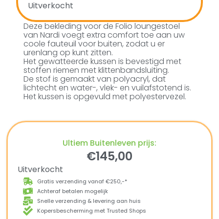
Uitverkocht
Deze bekleding voor de Folio loungestoel
van Nardi voegt extra comfort toe aan uw
coole fauteuil voor buiten, zodat u er
urenlang op kunt zitten.
Het gewatteerde kussen is bevestigd met
stoffen riemen met klittenbandsluiting.
De stof is gemaakt van polyacryl, dat
lichtecht en water-, vlek- en vuilafstotend is.
Het kussen is opgevuld met polyestervezel.
Ultiem Buitenleven prijs:
€
145,00
Uitverkocht
Gratis verzending vanaf €250,-*
Achteraf betalen mogelijk
Snelle verzending & levering aan huis
Kopersbescherming met Trusted Shops