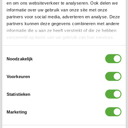
€
179,00
en om ons websiteverkeer te analyseren. Ook delen we
informatie over uw gebruik van onze site met onze
Gratis verzending vanaf €250,-*
partners voor social media, adverteren en analyse. Deze
Achteraf betalen mogelijk
partners kunnen deze gegevens combineren met andere
Kopersbescherming met Trusted Shops
informatie die u aan ze heeft verstrekt of die ze hebben
GERELATEERDE PRODUCTEN
verzameld op basis van uw gebruik van hun services.
Toestemmingsselectie
Kussentas Platinum AeroCover 80x80xH60cm
Noodzakelijk
€
34,95
Voorkeuren
Madison Tuinkussen 110x48x6cm Exelsior/Primero/Balero
Rib Liver
Statistieken
€
44,99
Hartman Lounge Zitkussen 60x60cm – Havana Jute
Marketing
€
54,95